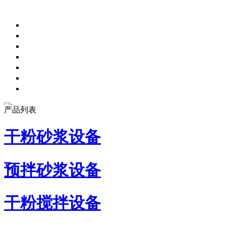
产品列表
干粉砂浆设备
预拌砂浆设备
干粉搅拌设备