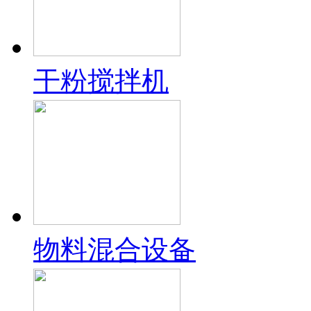
干粉搅拌机
物料混合设备