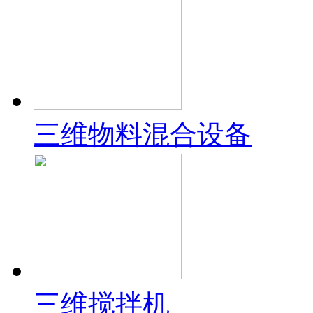
三维物料混合设备
三维搅拌机