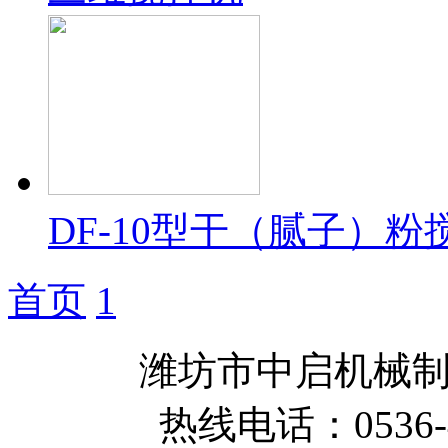
DF-10型干（腻子）粉
首页
1
潍坊市中启机械
热线电话：0536-