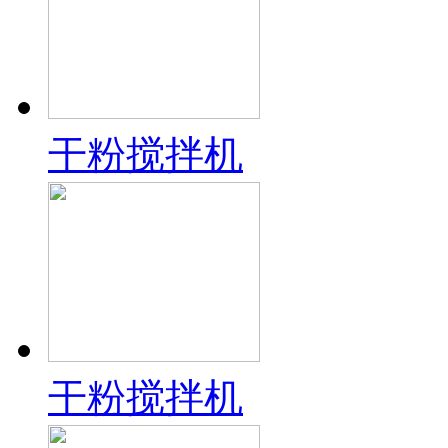
干粉搅拌机
干粉搅拌机