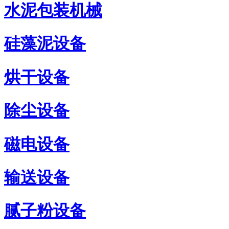
水泥包装机械
硅藻泥设备
烘干设备
除尘设备
磁电设备
输送设备
腻子粉设备